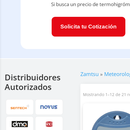
Si busca un precio de termohigróme
Solicita tu Cotización
Zamtsu
»
Meteorolo
Distribuidores
Autorizados
Mostrando 1–12 de 21 r