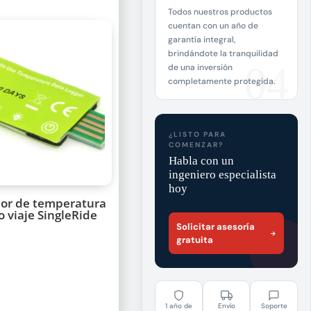
Todos nuestros productos
cuentan con un año de
garantía integral,
brindándote la tranquilidad
de una inversión
completamente protegida.
¿LISTO PARA
COMENZAR?
Habla con un
ingeniero especialista
hoy
dor de temperatura
o viaje SingleRide
Solicitar asesoría
gratuita
1 año de
Envío
Soporte