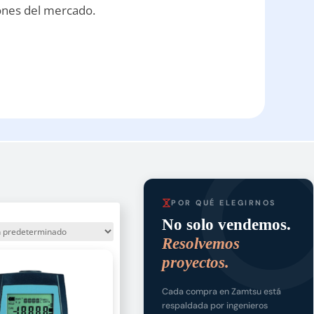
iones del mercado.
POR QUÉ ELEGIRNOS
No solo vendemos.
Resolvemos
proyectos.
Cada compra en Zamtsu está
respaldada por ingenieros