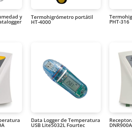
umedad y
Termohigrómetro portátil
Termohig
atalogger
HT-4000
PHT-316
peratura
Data Logger de Temperatura
Receptor
0A
USB Lite5032L Fourtec
DNR900