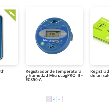
oth
Registrador de temperatura
Registra
y humedad MicroLogPRO III –
de un sol
EC850-A
1
2
→