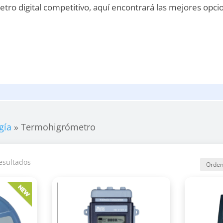
tro digital competitivo, aquí encontrará las mejores opc
gía
»
Termohigrómetro
esultados