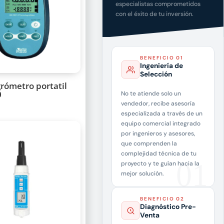
especialistas comprometidos
con el éxito de tu inversión.
BENEFICIO 01
Ingeniería de
Selección
rómetro portatil
0
No te atiende solo un
vendedor, recibe asesoría
especializada a través de un
equipo comercial integrado
por ingenieros y asesores,
que comprenden la
complejidad técnica de tu
proyecto y te guían hacia la
mejor solución.
BENEFICIO 02
Diagnóstico Pre-
Venta