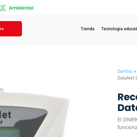
as
Tienda
Tecnologia educat
Zamtsu
DataNet
Rec
Dat
El DNR9
funciona