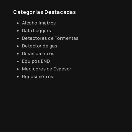
Lunes a Viernes de 8:30 a.m. - 6:00 p.m.
Categorías Destacadas
Alcoholímetros
Data Loggers
Detectores de Tormentas
Detector de gas
Dinamómetros
Equipos END
Medidores de Espesor
Rugosímetros