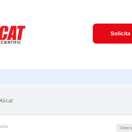
Solicita
Alicat
ados