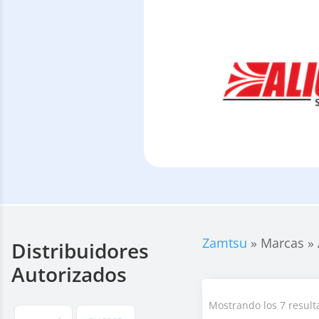
Zamtsu
»
Marcas
»
Distribuidores
Autorizados
Mostrando los 7 result