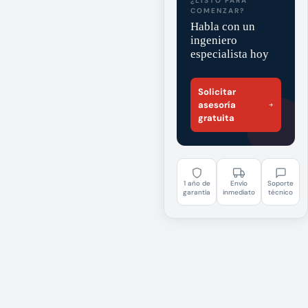
¿LISTO PARA
COMENZAR?
Habla con un
ingeniero
especialista hoy
Solicitar
asesoría
gratuita
1 año de
Envío
Soporte
garantía
inmediato
técnico