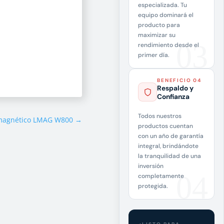
especializada. Tu
equipo dominará el
producto para
maximizar su
rendimiento desde el
primer día.
BENEFICIO 04
Respaldo y
Confianza
Todos nuestros
omagnético LMAG W800
→
productos cuentan
con un año de garantía
integral, brindándote
la tranquilidad de una
inversión
completamente
protegida.