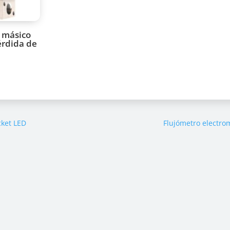
 másico
érdida de
cket LED
Flujómetro electr