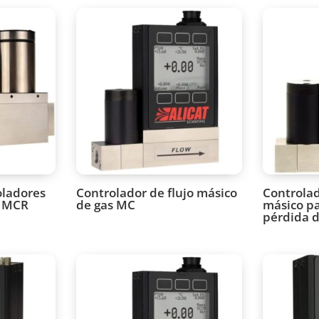
oladores
Controlador de flujo másico
Controlad
s MCR
de gas MC
másico pa
pérdida 