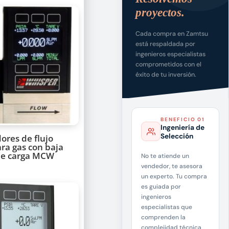
proyectos.
Cada compra en Zamtsu
está respaldada por
ingenieros especialistas
comprometidos con el
éxito de tu inversión.
BENEFICIO 01
Ingeniería de
Selección
ores de flujo
ra gas con baja
de carga MCW
No te atiende un
vendedor, te asesora
un experto. Tu compra
es guiada por
ingenieros
especialistas que
comprenden la
complejidad técnica