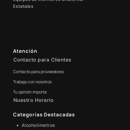
Estatales
Atención
Contacto para Clientes
Contacto para proveedores
+51 941 525 454
Trabaja con nosotros
digital@zamtsu.com
Tu opinión importa
Nuestro Horario
Lunes a Viernes de 8:30 a.m. - 6:00 p.m.
Categorías Destacadas
Alcoholímetros