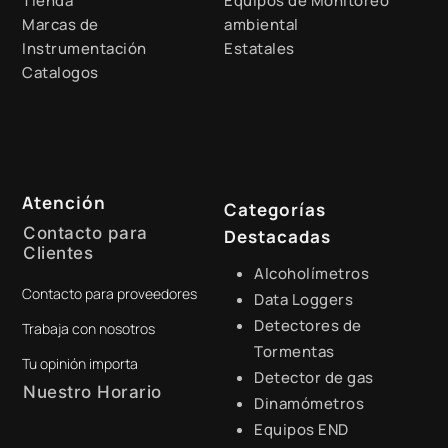
Tienda
Equipos de Monitoreo
Marcas de
ambiental
Instrumentación
Estatales
Catalogos
Atención
Categorías
Contacto para
Destacadas
Clientes
Alcoholímetros
Contacto para proveedores
+51 941 525 454
Data Loggers
Detectores de
Trabaja con nosotros
digital@zamtsu.com
Tormentas
Tu opinión importa
Detector de gas
Nuestro Horario
Dinamómetros
Equipos END
Lunes a Viernes de 8:30 a.m.