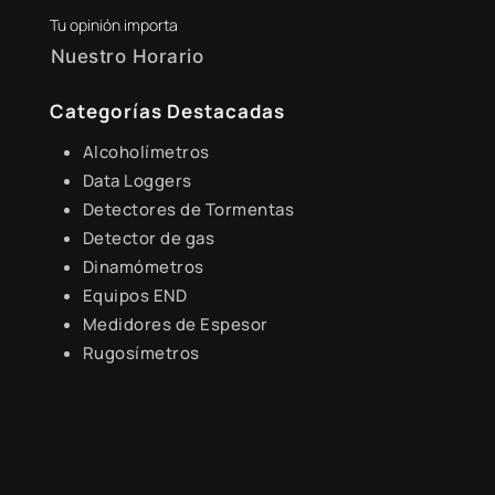
Tu opinión importa
Nuestro Horario
Lunes a Viernes de 8:30 a.m. - 6:00 p.m.
Categorías Destacadas
Alcoholímetros
Data Loggers
Detectores de Tormentas
Detector de gas
Dinamómetros
Equipos END
Medidores de Espesor
Rugosímetros