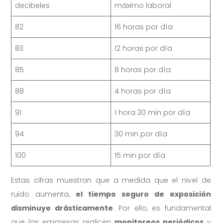
decibeles
máximo laboral
82
16 horas por día
83
12 horas por día
85
8 horas por día
88
4 horas por día
91
1 hora 30 min por día
94
30 min por día
100
15 min por día
Estas cifras muestran que a medida que el nivel de
ruido aumenta,
el tiempo seguro de exposición
disminuye drásticamente
. Por ello, es fundamental
que las empresas realicen
monitoreos periódicos
y