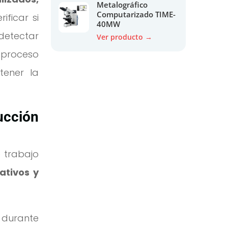
Metalográfico
Computarizado TIME-
ificar si
40MW
detectar
Ver producto →
 proceso
tener la
ucción
 trabajo
ativos y
durante