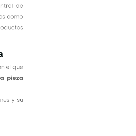
ontrol de
les como
roductos
a
on el que
a pieza
nes y su