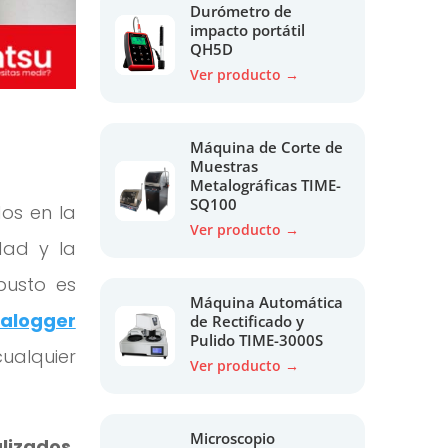
Durómetro de
impacto portátil
QH5D
Ver producto →
Máquina de Corte de
Muestras
Metalográficas TIME-
SQ100
os en la
Ver producto →
dad y la
busto es
Máquina Automática
alogger
de Rectificado y
Pulido TIME-3000S
ualquier
Ver producto →
Microscopio
lizados,