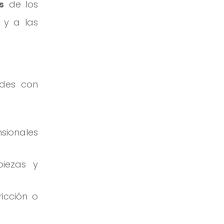
s
de los
 y a las
ades con
nsionales
piezas y
ricción o