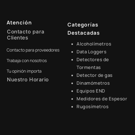
Atención
Categorías
Contacto para
Destacadas
Clientes
Alcoholímetros
Contacto para proveedores
+51 941 525 454
Data Loggers
Detectores de
Trabaja con nosotros
digital@zamtsu.com
Tormentas
Tu opinión importa
Detector de gas
Nuestro Horario
Dinamómetros
Equipos END
Lunes a Viernes de 8:30 a.m.
- 6:00 p.m.
Medidores de Espesor
Rugosímetros