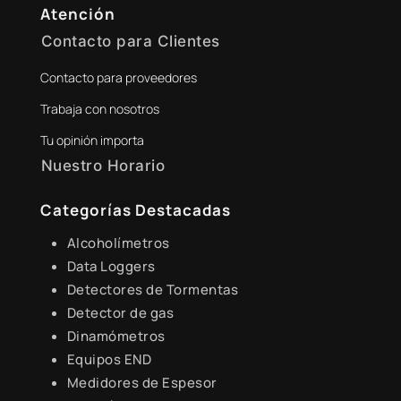
Atención
Contacto para Clientes
Contacto para proveedores
+51 941 525 454
Trabaja con nosotros
digital@zamtsu.com
Tu opinión importa
Nuestro Horario
Lunes a Viernes de 8:30 a.m. - 6:00 p.m.
Categorías Destacadas
Alcoholímetros
Data Loggers
Detectores de Tormentas
Detector de gas
Dinamómetros
Equipos END
Medidores de Espesor