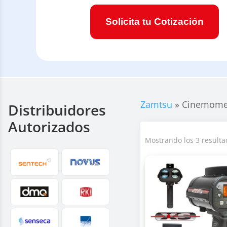
Solicita tu Cotización
Zamtsu
»
Cinemomet
Distribuidores
Autorizados
Mostrando los 3 resulta