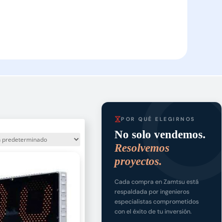
POR QUÉ ELEGIRNOS
No solo vendemos.
Resolvemos
proyectos.
Cada compra en Zamtsu está
respaldada por ingenieros
especialistas comprometidos
con el éxito de tu inversión.