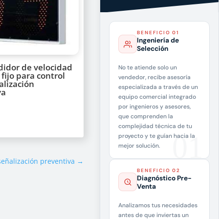
BENEFICIO 01
Ingeniería de
Selección
idor de velocidad
No te atiende solo un
 fijo para control
vendedor, recibe asesoría
ñalización
especializada a través de un
va
equipo comercial integrado
por ingenieros y asesores,
que comprenden la
complejidad técnica de tu
proyecto y te guían hacia la
mejor solución.
señalización preventiva
→
BENEFICIO 02
Diagnóstico Pre-
Venta
Analizamos tus necesidades
antes de que inviertas un