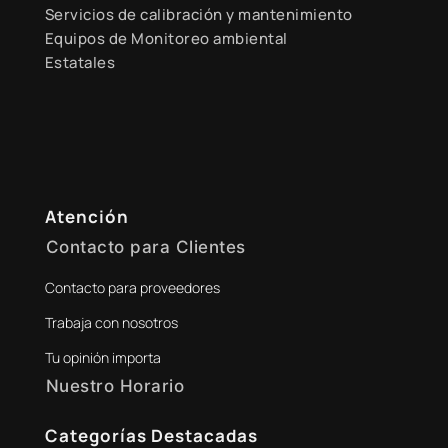
Servicios de calibración y mantenimiento
Equipos de Monitoreo ambiental
Estatales
Atención
Contacto para Clientes
Contacto para proveedores
+51 941 525 454
Trabaja con nosotros
digital@zamtsu.com
Tu opinión importa
Nuestro Horario
Lunes a Viernes de 8:30 a.m. - 6:00 p.m.
Categorías Destacadas