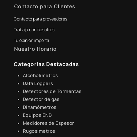
Contacto para Clientes
Contacto para proveedores
+51 941 525 454
Trabaja con nosotros
digital@zamtsu.com
Tu opinión importa
Nuestro Horario
Lunes a Viernes de 8:30 a.m. - 6:00 p.m.
Categorías Destacadas
Alcoholímetros
Data Loggers
Detectores de Tormentas
Detector de gas
Dinamómetros
Equipos END
Medidores de Espesor
Rugosímetros