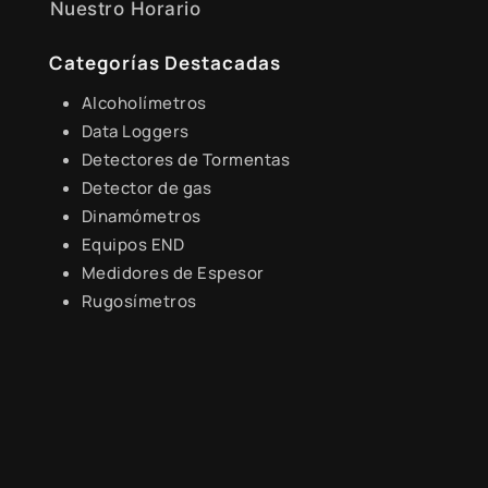
Nuestro Horario
Lunes a Viernes de 8:30 a.m. - 6:00 p.m.
Categorías Destacadas
Alcoholímetros
Data Loggers
Detectores de Tormentas
Detector de gas
Dinamómetros
Equipos END
Medidores de Espesor
Rugosímetros