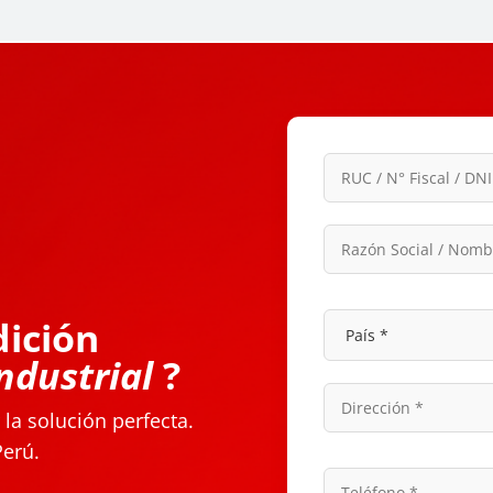
dición
ndustrial
?
la solución perfecta.
Perú.