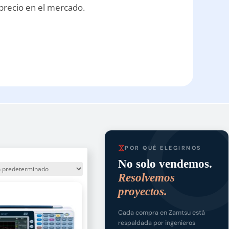
 precio en el mercado.
POR QUÉ ELEGIRNOS
No solo vendemos.
Resolvemos
proyectos.
Cada compra en Zamtsu está
respaldada por ingenieros