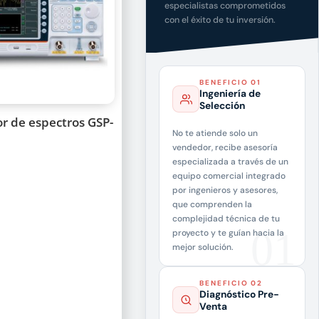
especialistas comprometidos
con el éxito de tu inversión.
BENEFICIO 01
Ingeniería de
Selección
r de espectros GSP-
No te atiende solo un
vendedor, recibe asesoría
especializada a través de un
equipo comercial integrado
por ingenieros y asesores,
que comprenden la
complejidad técnica de tu
proyecto y te guían hacia la
mejor solución.
BENEFICIO 02
Diagnóstico Pre-
Venta