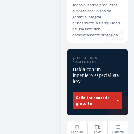
Todos nuestros productos
cuentan con un año de
garantía integral,
brindándote la tranquilidad
de una inversión
completamente protegida.
¿LISTO PARA
COMENZAR?
Habla con un
ingeniero especialista
hoy
Solicitar asesoría
gratuita
1 año de
Envío
Soporte