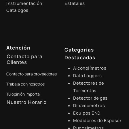
Instrumentación
Estatales
Catalogos
Atención
Categorías
Contacto para
Destacadas
Clientes
Alcoholímetros
Contacto para proveedores
+51 941 525 454
Data Loggers
Detectores de
Trabaja con nosotros
digital@zamtsu.com
Tormentas
Tu opinión importa
Detector de gas
Nuestro Horario
Dinamómetros
Equipos END
Lunes a Viernes de 8:30 a.m.
- 6:00 p.m.
Medidores de Espesor
Rugosímetros