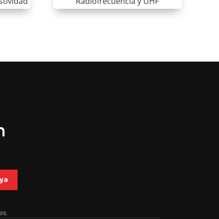
stividad
Radiofrecuencia y UHF
n
ya
es.