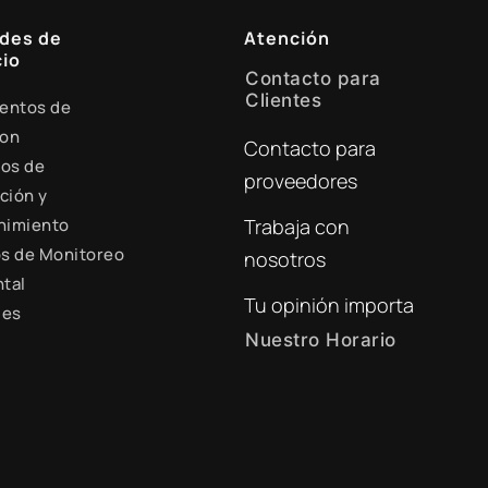
des de
Atención
io
Contacto para
Clientes
entos de
ion
Contacto para
+51 941 525 454
ios de
proveedores
digital@zamtsu.com
ción y
nimiento
Trabaja con
s de Monitoreo
nosotros
tal
Tu opinión importa
les
Nuestro Horario
Lunes a Viernes de 8:30
a.m. - 6:00 p.m.