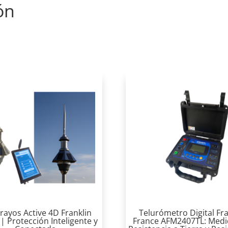
ón
rayos Active 4D Franklin
Telurómetro Digital Fra
| Protección Inteligente y
France AFM2407TL: Medi