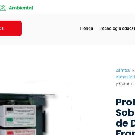
as
Tienda
Tecnologia educat
Zamtsu
Atmosfér
y Comunic
Pro
Sob
de 
Fra