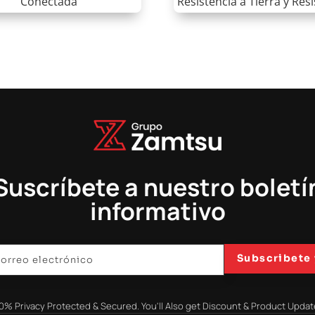
Conectada
Resistencia a Tierra y Resi
Suscríbete a nuestro boletí
informativo
Subscribete 
0% Privacy Protected & Secured. You'll Also get Discount & Product Updat