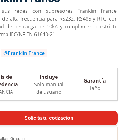
 sus redes con supresores Franklin France.
 de alta frecuencia para RS232, RS485 y RTC, con
ad de descarga de 10kA y cumplimiento estricto
rma IEC/NF EN 61643-21.
:
@Franklin France
ís de
Incluye
Garantía
edencia
Solo manual
1año
ANCIA
de usuario
Solicita tu cotizacion
allao: Gratuito