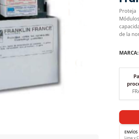
Proteja
Módulos
capacid
de la no
MARCA
Pa
proc
FR
ENVÍOS
Lima y C