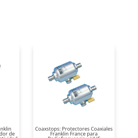
nklin
Coaxstops: Protectores Coaxiales
dor de
Franklin France para