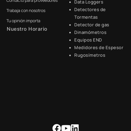
Contacto para proveedores
+51 941 525 454
Data Loggers
Detectores de
Trabaja con nosotros
digital@zamtsu.com
Tormentas
Tu opinión importa
Detector de gas
Nuestro Horario
Dinamómetros
Equipos END
Lunes a Viernes de 8:30 a.m.
- 6:00 p.m.
Medidores de Espesor
Rugosímetros