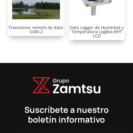
Transmisor remoto de data:
Data Logger de Humedad y
GSM-2
Temperatura LogBox RHT
LCD
Suscríbete a nuestro
boletín informativo