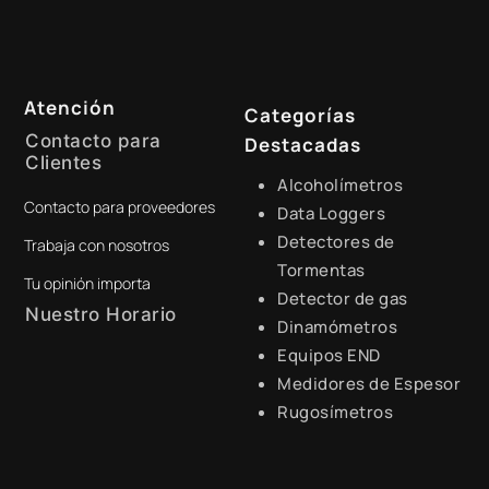
Atención
Categorías
Contacto para
Destacadas
Clientes
Alcoholímetros
Contacto para proveedores
+51 941 525 454
Data Loggers
Detectores de
Trabaja con nosotros
digital@zamtsu.com
Tormentas
Tu opinión importa
Detector de gas
Nuestro Horario
Dinamómetros
Equipos END
Lunes a Viernes de 8:30 a.m.
- 6:00 p.m.
Medidores de Espesor
Rugosímetros