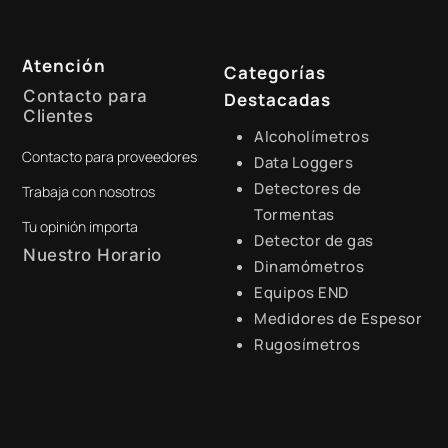
Atención
Categorías
Contacto para
Destacadas
Clientes
Alcoholímetros
Contacto para proveedores
+51 941 525 454
Data Loggers
Detectores de
Trabaja con nosotros
digital@zamtsu.com
Tormentas
Tu opinión importa
Detector de gas
Nuestro Horario
Dinamómetros
Equipos END
Lunes a Viernes de 8:30 a.m.
- 6:00 p.m.
Medidores de Espesor
Rugosímetros