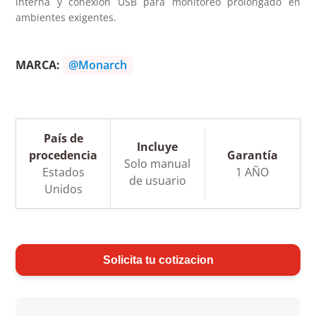
interna y conexión USB para monitoreo prolongado en
ambientes exigentes.
MARCA:
@Monarch
País de
Incluye
procedencia
Garantía
Solo manual
Estados
1 AÑO
de usuario
Unidos
Solicita tu cotizacion