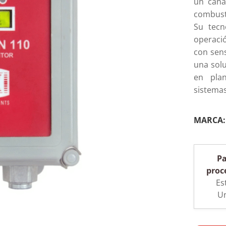
un cana
combusti
Su tecn
operació
con sen
una sol
en plan
sistemas
MARCA
Pa
proc
Es
U