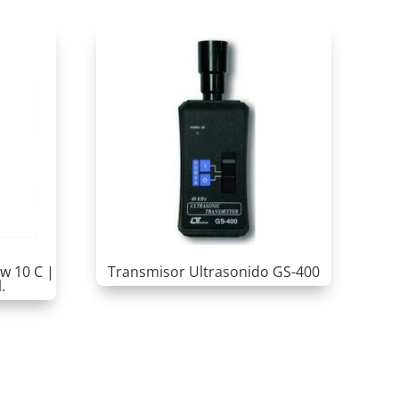
ow 10 C |
Transmisor Ultrasonido GS-400
.