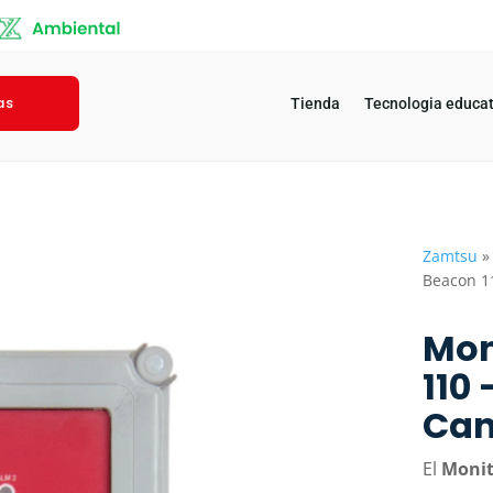
as
Tienda
Tecnologia educat
Zamtsu
Beacon 11
Mon
110 
Can
El
Monit