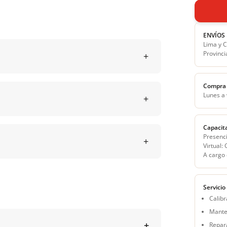
ENVÍOS
Lima y C
Provinci
Compra 
Lunes a
Capacit
Presenci
Virtual:
A cargo 
Servicio
Calibr
Mante
Repar