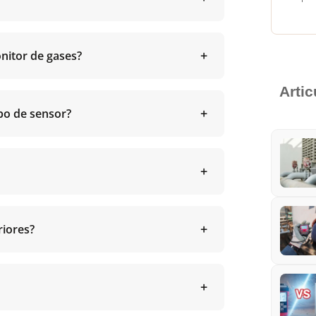
nitor de gases?
Arti
ipo de sensor?
riores?