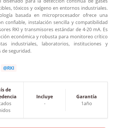
l diseñado para la detección continua de gases
bles, tóxicos y oxígeno en entornos industriales.
ología basada en microprocesador ofrece una
n confiable, instalación sencilla y compatibilidad
sores RKI y transmisores estándar de 4-20 mA. Es
ución económica y robusta para monitoreo crítico
tas industriales, laboratorios, instituciones y
 de seguridad.
:
@RKI
ís de
edencia
Incluye
Garantía
tados
-
1año
nidos