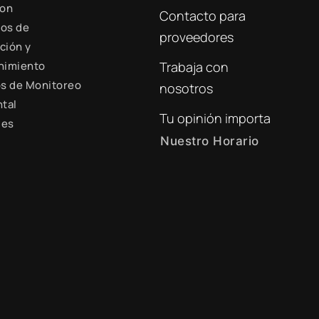
ion
Contacto para
+51 941 525 454
ios de
proveedores
digital@zamtsu.com
ción y
nimiento
Trabaja con
s de Monitoreo
nosotros
tal
Tu opinión importa
les
Nuestro Horario
Lunes a Viernes de 8:30
a.m. - 6:00 p.m.