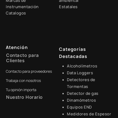
Marcas de
ambiental
Instrumentación
Estatales
Catalogos
Atención
Categorías
Contacto para
Destacadas
Clientes
Alcoholímetros
Contacto para proveedores
+51 941 525 454
Data Loggers
Detectores de
Trabaja con nosotros
digital@zamtsu.com
Tormentas
Tu opinión importa
Detector de gas
Nuestro Horario
Dinamómetros
Equipos END
Lunes a Viernes de 8:30 a.m.
- 6:00 p.m.
Medidores de Espesor