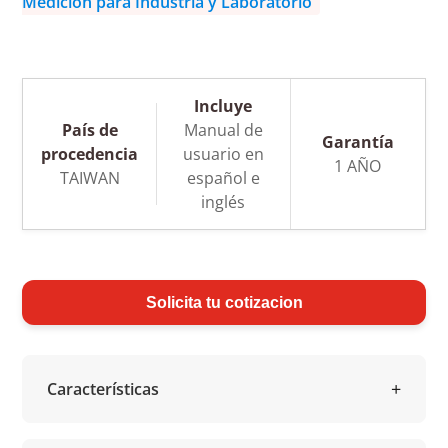
Medición para Industria y Laboratorio
Incluye
País de
Manual de
Garantía
procedencia
usuario en
1 AÑO
TAIWAN
español e
inglés
Solicita tu cotizacion
Características