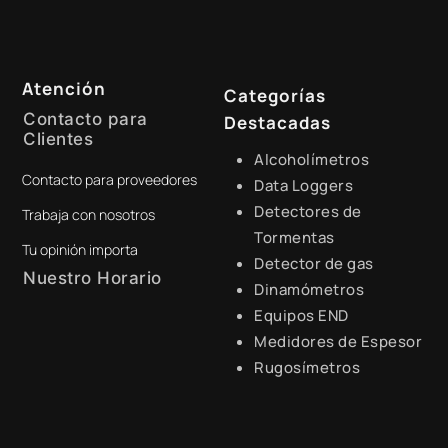
Atención
Categorías
Contacto para
Destacadas
Clientes
Alcoholímetros
Contacto para proveedores
+51 941 525 454
Data Loggers
Detectores de
Trabaja con nosotros
digital@zamtsu.com
Tormentas
Tu opinión importa
Detector de gas
Nuestro Horario
Dinamómetros
Equipos END
Lunes a Viernes de 8:30 a.m.
- 6:00 p.m.
Medidores de Espesor
Rugosímetros