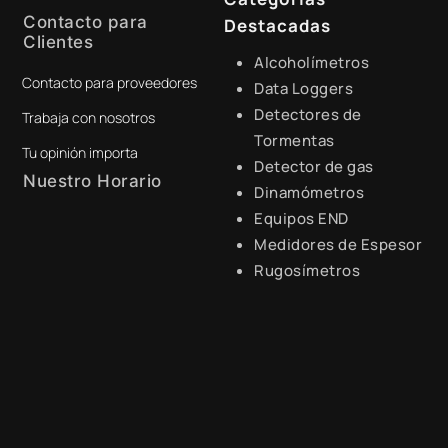
Contacto para
Destacadas
Clientes
Alcoholímetros
Contacto para proveedores
+51 941 525 454
Data Loggers
Detectores de
Trabaja con nosotros
digital@zamtsu.com
Tormentas
Tu opinión importa
Detector de gas
Nuestro Horario
Dinamómetros
Equipos END
Lunes a Viernes de 8:30 a.m.
- 6:00 p.m.
Medidores de Espesor
Rugosímetros