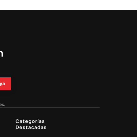
n
ya
es.
Categorías
Destacadas