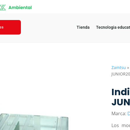
as
Tienda
Tecnologia educat
Zamtsu
JUNIOR20
Ind
JUN
Marca:
D
Los mod