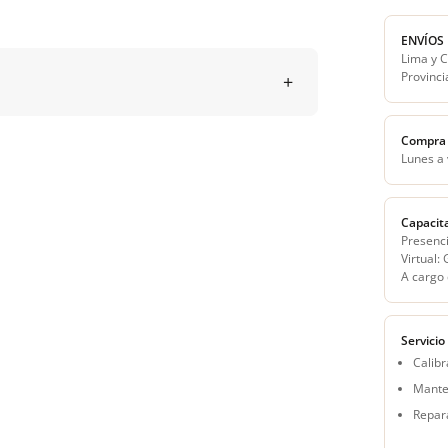
ENVÍOS
Lima y C
Provinci
Compra 
Lunes a
Capacit
Presenci
Virtual:
A cargo 
Servicio
Calibr
Mante
Repar