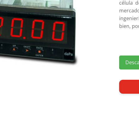
célula 
mercado
ingenier
bien, por
Desca