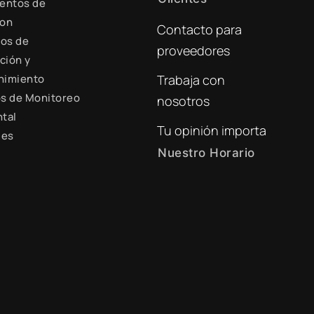
entos de
ion
Contacto para
+51 941 525 454
ios de
proveedores
digital@zamtsu.com
ción y
nimiento
Trabaja con
s de Monitoreo
nosotros
tal
Tu opinión importa
les
Nuestro Horario
Lunes a Viernes de 8:30
a.m. - 6:00 p.m.