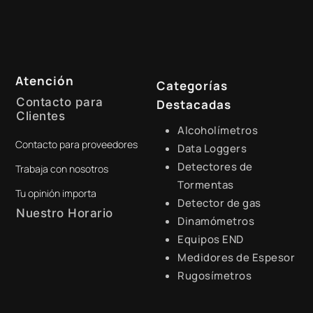
Atención
Categorías
Contacto para
Destacadas
Clientes
Alcoholímetros
Contacto para proveedores
+51 941 525 454
Data Loggers
Detectores de
Trabaja con nosotros
digital@zamtsu.com
Tormentas
Tu opinión importa
Detector de gas
Nuestro Horario
Dinamómetros
Equipos END
Lunes a Viernes de 8:30 a.m.
- 6:00 p.m.
Medidores de Espesor
Rugosímetros