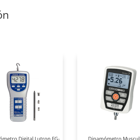
ón
metro Digital Lutron FG-
Dinamómetro Muscul