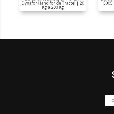
Dynafor Handifor de Tractel | 20
5005 
Kg a 200 Kg