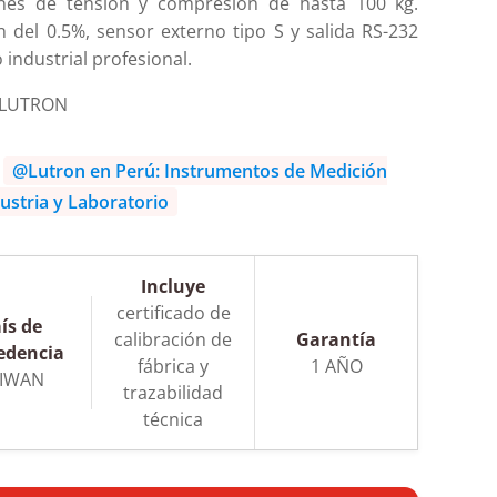
nes de tensión y compresión de hasta 100 kg.
n del 0.5%, sensor externo tipo S y salida RS-232
 industrial profesional.
 LUTRON
:
@Lutron en Perú: Instrumentos de Medición
ustria y Laboratorio
Incluye
certificado de
ís de
calibración de
Garantía
edencia
fábrica y
1 AÑO
IWAN
trazabilidad
técnica