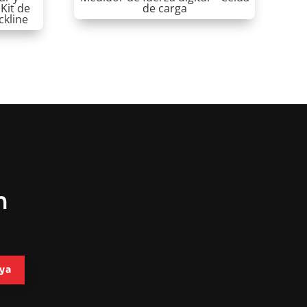
Kit de
de carga
ckline
n
ya