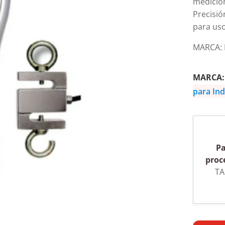
medicio
Precisió
para uso
MARCA:
MARCA
para Ind
Pa
proc
TA