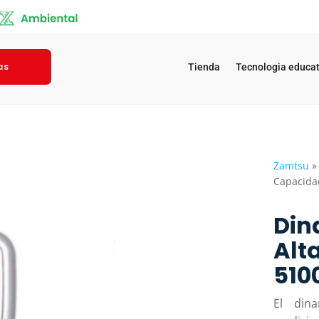
as
Tienda
Tecnologia educat
Zamtsu
Capacida
Din
Alt
5100
El din