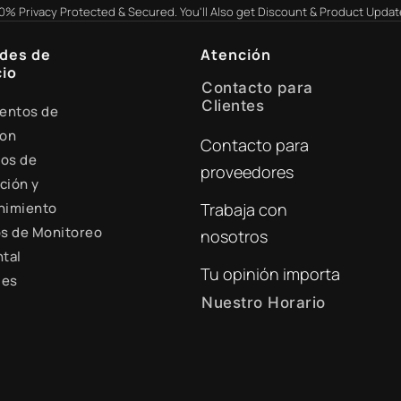
0% Privacy Protected & Secured. You'll Also get Discount & Product Updat
des de
Atención
io
Contacto para
Clientes
entos de
ion
Contacto para
+51 941 525 454
ios de
proveedores
digital@zamtsu.com
ción y
nimiento
Trabaja con
s de Monitoreo
nosotros
tal
Tu opinión importa
les
Nuestro Horario
Lunes a Viernes de 8:30
a.m. - 6:00 p.m.