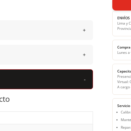
ENVÍOS
Lima y C
Provinci
Compra 
Lunes a
Capacit
Presenci
Virtual:
A cargo 
cto
Servicio
Calibr
Mante
Repar