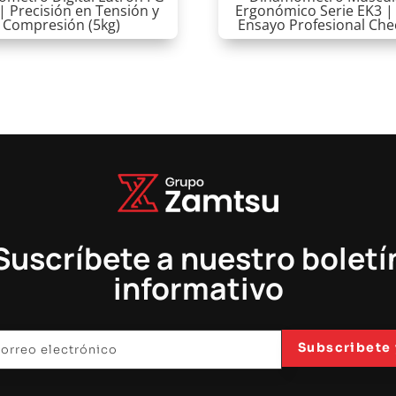
| Precisión en Tensión y
Ergonómico Serie EK3 | 
Compresión (5kg)
Ensayo Profesional Che
Suscríbete a nuestro boletí
informativo
Subscribete 