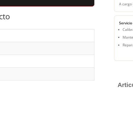
A cargo 
cto
Servicio
Calibr
Mante
Repar
Arti