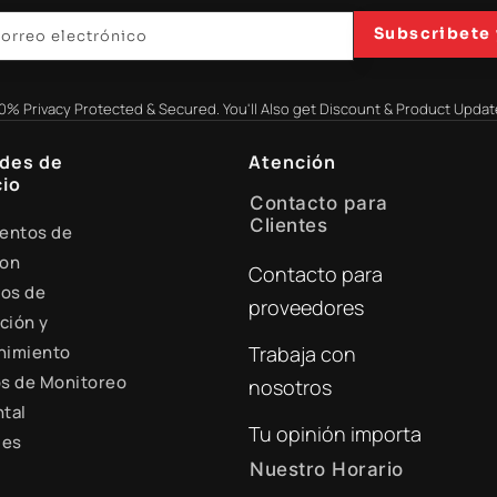
Subscribete 
0% Privacy Protected & Secured. You'll Also get Discount & Product Updat
des de
Atención
io
Contacto para
Clientes
entos de
ion
Contacto para
+51 941 525 454
ios de
proveedores
digital@zamtsu.com
ción y
nimiento
Trabaja con
s de Monitoreo
nosotros
tal
Tu opinión importa
les
Nuestro Horario