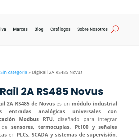
iva
Marcas
Blog
Catálogos
Sobre Nosotros
»
Sin categoria
»
DigiRail 2A RS485 Novus
iRail 2A RS485 Novus
ail 2A RS485 de Novus
es un
módulo industrial
 entradas analógicas universales con
cación Modbus RTU
, diseñado para integrar
s de
sensores, termocuplas, Pt100 y señales
cas
en
PLCs, SCADA y sistemas de supervisión
,