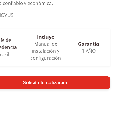
 confiable y económica.
 NOVUS
Incluye
ís de
Manual de
Garantía
edencia
instalación y
1 AÑO
rasil
configuración
Solicita tu cotizacion