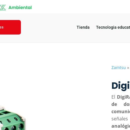
as
Tienda
Tecnologia educat
Zamtsu
Dig
El
DigiR
de dos
comuni
señale
analógi