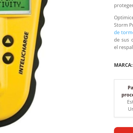
proteger
Optimic
Storm Pr
de tor
de sus 
el respa
MARCA
Pa
proc
Es
U