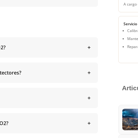
A cargo 
Servicio
Calibr
Mante
O2?
Repar
tectores?
Arti
RO2?