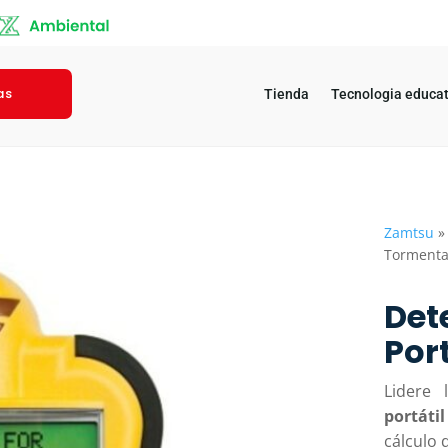
as
Tienda
Tecnologia educat
Zamtsu
Tormentas
Det
Por
Lidere
portáti
cálculo 