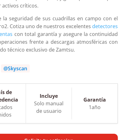
 activos críticos.
e la seguridad de sus cuadrillas en campo con el
o2. Cotiza uno de nuestros excelentes
detectores
mentas
con total garantía y asegure la continuidad
operaciones frente a descargas atmosféricas con
ldo técnico exclusivo de Zamtsu.
:
@Skyscan
ís de
Incluye
edencia
Garantía
Solo manual
tados
1año
de usuario
nidos