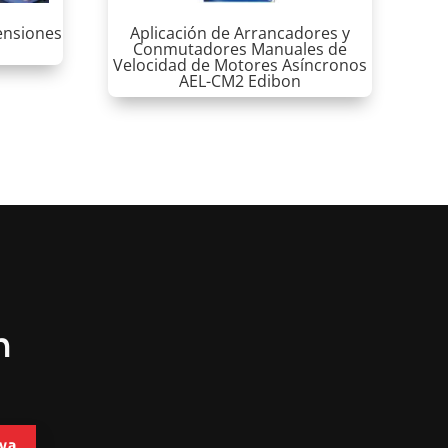
mensiones
Aplicación de Arrancadores y
Conmutadores Manuales de
Velocidad de Motores Asíncronos
AEL-CM2 Edibon
n
ya