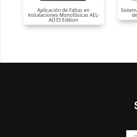
Aplicación de Faltas en
Sistem
Instalaciones Monofásicas AEL-
de
AD33 Edibon