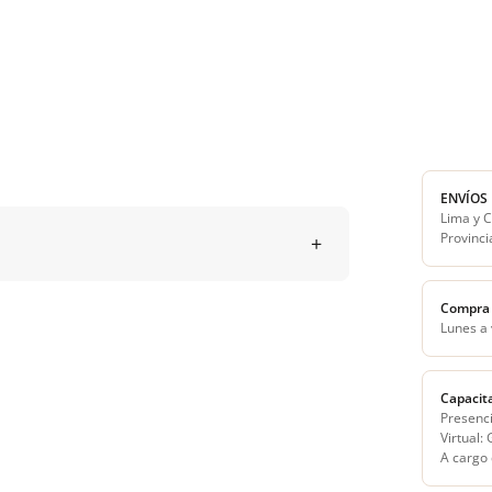
ENVÍOS
Lima y C
Provinci
Compra 
Lunes a
Capacit
Presenci
Virtual:
A cargo 