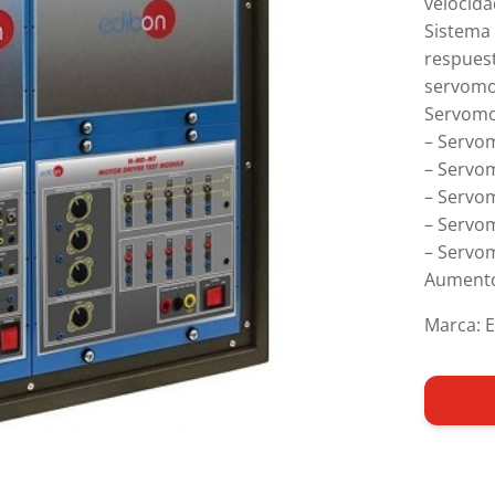
velocida
Sistema
respue
servomo
Servomo
– Servom
– Servom
– Servom
– Servom
– Servo
Aumento
Marca: 