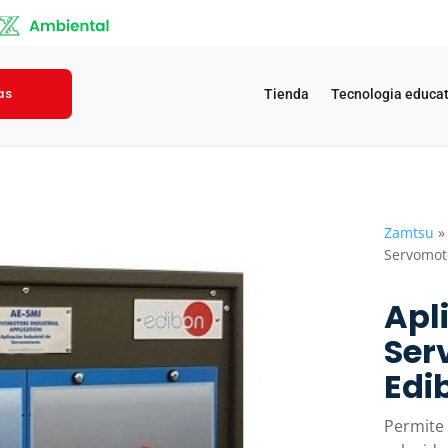
as
Tienda
Tecnologia educat
Zamtsu
Servomot
Apl
Ser
Edi
Permite