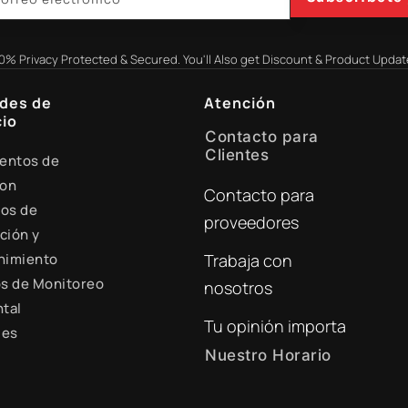
0% Privacy Protected & Secured. You'll Also get Discount & Product Updat
des de
Atención
io
Contacto para
Clientes
entos de
ion
Contacto para
+51 941 525 454
ios de
proveedores
digital@zamtsu.com
ción y
nimiento
Trabaja con
s de Monitoreo
nosotros
tal
Tu opinión importa
les
Nuestro Horario
Lunes a Viernes de 8:30