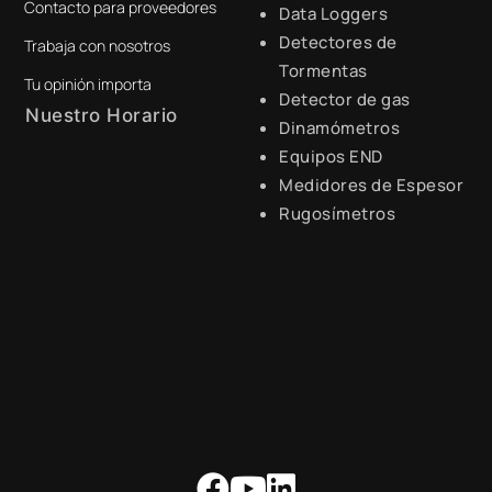
Contacto para proveedores
+51 941 525 454
Data Loggers
Detectores de
Trabaja con nosotros
digital@zamtsu.com
Tormentas
Tu opinión importa
Detector de gas
Nuestro Horario
Dinamómetros
Equipos END
Lunes a Viernes de 8:30 a.m.
- 6:00 p.m.
Medidores de Espesor
Rugosímetros