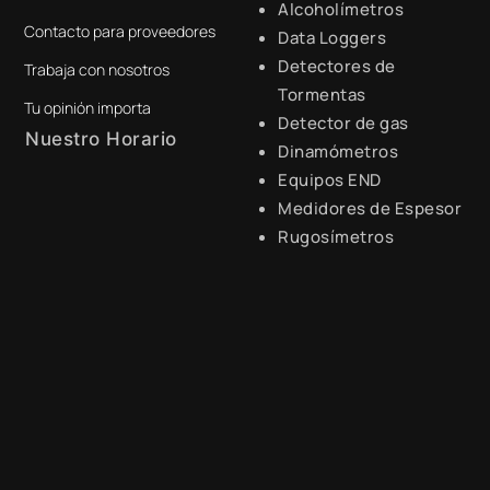
Alcoholímetros
Contacto para proveedores
+51 941 525 454
Data Loggers
Detectores de
Trabaja con nosotros
digital@zamtsu.com
Tormentas
Tu opinión importa
Detector de gas
Nuestro Horario
Dinamómetros
Equipos END
Lunes a Viernes de 8:30 a.m.
- 6:00 p.m.
Medidores de Espesor
Rugosímetros