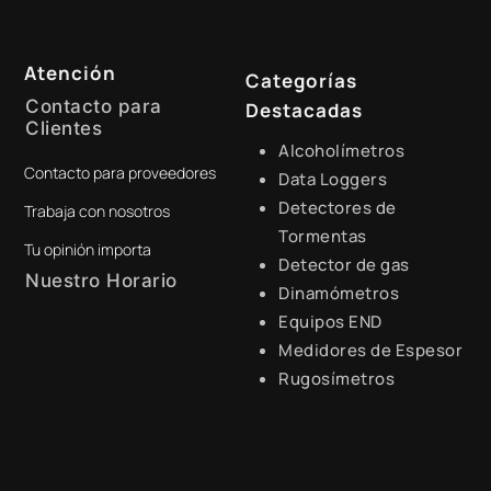
Atención
Categorías
Contacto para
Destacadas
Clientes
Alcoholímetros
Contacto para proveedores
+51 941 525 454
Data Loggers
Detectores de
Trabaja con nosotros
digital@zamtsu.com
Tormentas
Tu opinión importa
Detector de gas
Nuestro Horario
Dinamómetros
Equipos END
Lunes a Viernes de 8:30 a.m.
- 6:00 p.m.
Medidores de Espesor
Rugosímetros