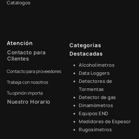
Catalogos
Atención
Categorías
Contacto para
Destacadas
Clientes
Alcoholímetros
Contacto para proveedores
+51 941 525 454
Data Loggers
Detectores de
Trabaja con nosotros
digital@zamtsu.com
Tormentas
Tu opinión importa
Detector de gas
Nuestro Horario
Dinamómetros
Equipos END
Lunes a Viernes de 8:30 a.m.
- 6:00 p.m.
Medidores de Espesor
Rugosímetros