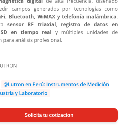
magnética digital
de alta frecuencia, diseñado
edir campos generados por tecnologías como
Fi, Bluetooth, WiMAX y telefonía inalámbrica
.
ora
sensor RF triaxial
,
registro de datos en
a SD en tiempo real
y múltiples unidades de
 para análisis profesional.
LUTRON
:
@Lutron en Perú: Instrumentos de Medición
ustria y Laboratorio
Solicita tu cotizacion