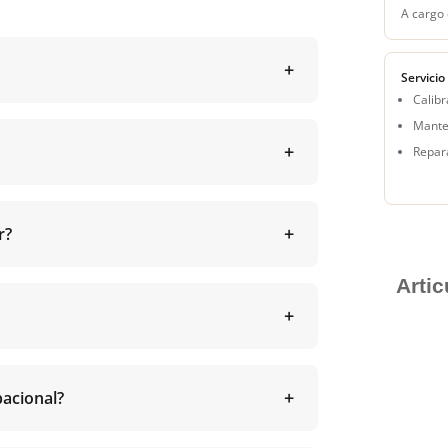
A cargo 
Servicio
Calibr
Mante
Repar
r?
Arti
acional?