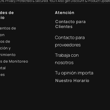
0% Privacy Protected & Secured. You'll Also get Discount & Product Updat
des de
Atención
io
Contacto para
Clientes
entos de
ion
Contacto para
+51 941 525 454
ios de
proveedores
digital@zamtsu.com
ción y
nimiento
Trabaja con
s de Monitoreo
nosotros
tal
Tu opinión importa
les
Nuestro Horario
Lunes a Viernes de 8:30
a.m. - 6:00 p.m.