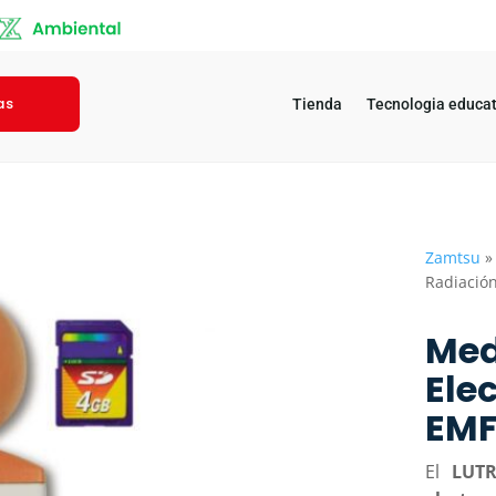
as
Tienda
Tecnologia educat
Zamtsu
Radiación
Med
Ele
EMF
El
LUT