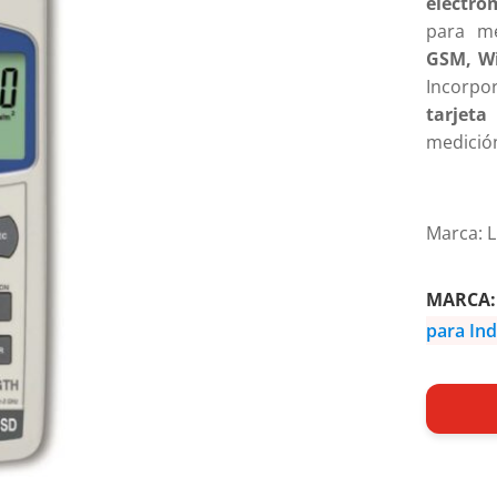
electro
para m
GSM, Wi
Incorp
tarjet
medición
Marca: 
MARCA
para Ind