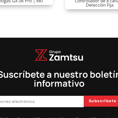
tigas GX-3R Pro | RKI
Controlador de 8 can
Detección Fija
Suscríbete a nuestro boletí
informativo
Subscribete 