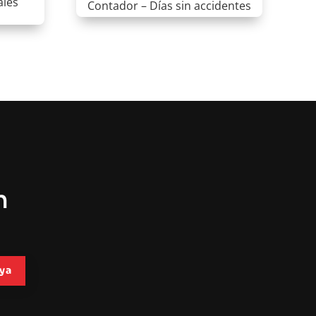
ales
Contador – Días sin accidentes
n
ya