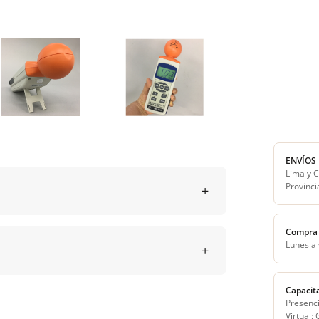
ENVÍOS
Lima y C
Provinci
Compra 
Lunes a
Capacit
Presenci
Virtual: