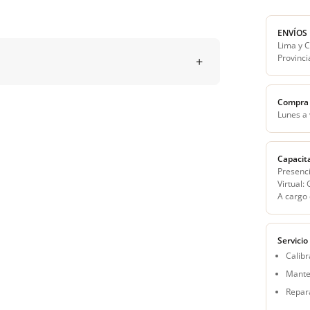
ENVÍOS
Lima y C
Provinci
Compra 
Lunes a
Capacit
Presenci
Virtual:
A cargo 
Servicio
Calibr
Mante
Repar