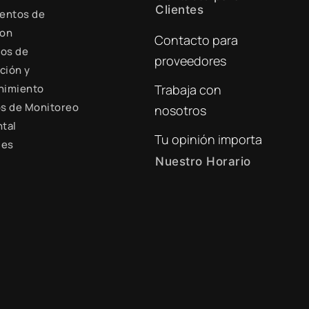
Clientes
entos de
ion
Contacto para
+51 941 525 454
ios de
proveedores
digital@zamtsu.com
ción y
nimiento
Trabaja con
s de Monitoreo
nosotros
tal
Tu opinión importa
les
Nuestro Horario
Lunes a Viernes de 8:30
a.m. - 6:00 p.m.