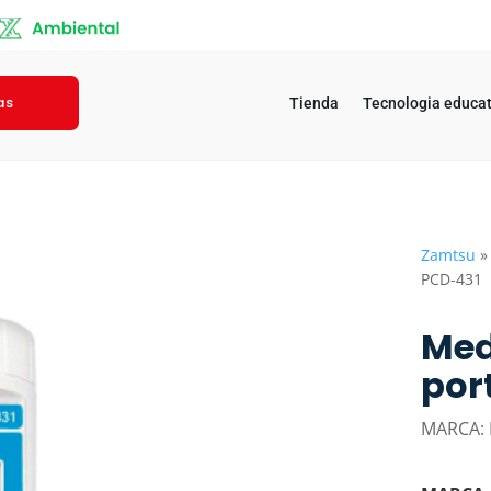
as
Tienda
Tecnologia educat
Zamtsu
PCD-431
Med
por
MARCA: