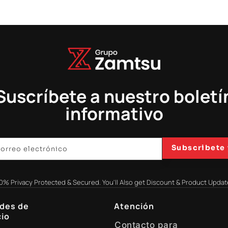
era:
es:
S/1121.00.
S/670.00.
Suscríbete a nuestro boletí
informativo
Subscribete 
0% Privacy Protected & Secured. You'll Also get Discount & Product Updat
des de
Atención
io
Contacto para