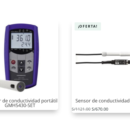
¡OFERTA!
 de conductividad portátil
Sensor de conductivida
GMH5430-SET
El
El
S/
1121.00
S/
670.00
precio
precio
original
actual