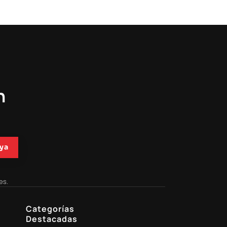
n
ya
es.
Categorías
Destacadas