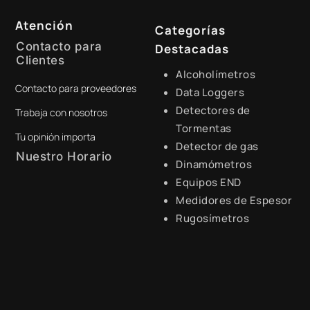
Atención
Categorías
Contacto para
Destacadas
Clientes
Alcoholímetros
Contacto para proveedores
+51 941 525 454
Data Loggers
Detectores de
Trabaja con nosotros
digital@zamtsu.com
Tormentas
Tu opinión importa
Detector de gas
Nuestro Horario
Dinamómetros
Equipos END
Lunes a Viernes de 8:30 a.m.
- 6:00 p.m.
Medidores de Espesor
Rugosímetros