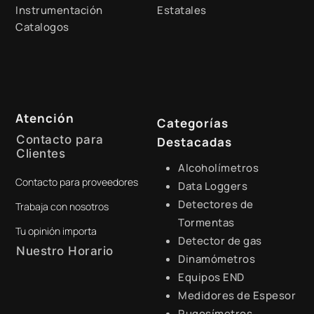
Instrumentación
Estatales
Catalogos
Atención
Categorías
Contacto para
Destacadas
Clientes
Alcoholímetros
Contacto para proveedores
+51 941 525 454
Data Loggers
Detectores de
Trabaja con nosotros
digital@zamtsu.com
Tormentas
Tu opinión importa
Detector de gas
Nuestro Horario
Dinamómetros
Equipos END
Lunes a Viernes de 8:30 a.m.
- 6:00 p.m.
Medidores de Espesor
Rugosímetros