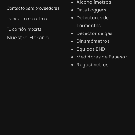
Alcoholímetros
Contacto para proveedores
+51 941 525 454
Data Loggers
Detectores de
Trabaja con nosotros
digital@zamtsu.com
Tormentas
Tu opinión importa
Detector de gas
Nuestro Horario
Dinamómetros
Equipos END
Lunes a Viernes de 8:30 a.m.
- 6:00 p.m.
Medidores de Espesor
Rugosímetros