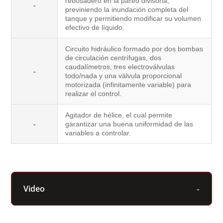
rebosadero en la pared divisoria,
-
previniendo la inundación completa del
tanque y permitiendo modificar su volumen
efectivo de líquido.
Circuito hidráulico formado por dos bombas
de circulación centrífugas, dos
caudalímetros, tres electroválvulas
-
todo/nada y una válvula proporcional
motorizada (infinitamente variable) para
realizar el control.
Agitador de hélice, el cual permite
-
garantizar una buena uniformidad de las
variables a controlar.
Video
Video