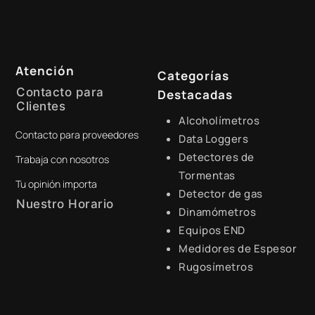
Atención
Categorías
Contacto para
Destacadas
Clientes
Alcoholímetros
Contacto para proveedores
+51 941 525 454
Data Loggers
Detectores de
Trabaja con nosotros
digital@zamtsu.com
Tormentas
Tu opinión importa
Detector de gas
Nuestro Horario
Dinamómetros
Equipos END
Lunes a Viernes de 8:30 a.m.
- 6:00 p.m.
Medidores de Espesor
Rugosímetros