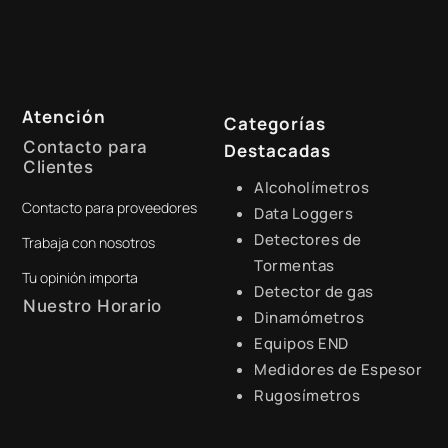
Atención
Categorías
Contacto para
Destacadas
Clientes
Alcoholímetros
Contacto para proveedores
+51 941 525 454
Data Loggers
Detectores de
Trabaja con nosotros
digital@zamtsu.com
Tormentas
Tu opinión importa
Detector de gas
Nuestro Horario
Dinamómetros
Equipos END
Lunes a Viernes de 8:30 a.m.
- 6:00 p.m.
Medidores de Espesor
Rugosímetros