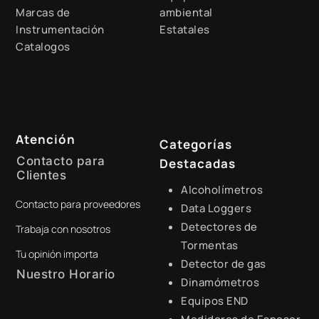
Marcas de
ambiental
Instrumentación
Estatales
Catalogos
Atención
Categorías
Contacto para
Destacadas
Clientes
Alcoholímetros
Contacto para proveedores
+51 941 525 454
Data Loggers
Detectores de
Trabaja con nosotros
digital@zamtsu.com
Tormentas
Tu opinión importa
Detector de gas
Nuestro Horario
Dinamómetros
Equipos END
Lunes a Viernes de 8:30 a.m.
- 6:00 p.m.