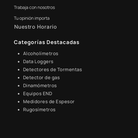
Trabaja con nosotros
digital@zamtsu.com
Tu opinión importa
Nuestro Horario
Lunes a Viernes de 8:30 a.m. - 6:00 p.m.
Categorías Destacadas
Alcoholímetros
Data Loggers
Detectores de Tormentas
Detector de gas
Dinamómetros
Equipos END
Medidores de Espesor
Rugosímetros