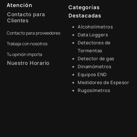
Atención
Categorías
Contacto para
Destacadas
Clientes
Alcoholímetros
Contacto para proveedores
+51 941 525 454
Data Loggers
Detectores de
Trabaja con nosotros
digital@zamtsu.com
Tormentas
Tu opinión importa
Detector de gas
Nuestro Horario
Dinamómetros
Equipos END
Lunes a Viernes de 8:30 a.m.
- 6:00 p.m.
Medidores de Espesor
Rugosímetros